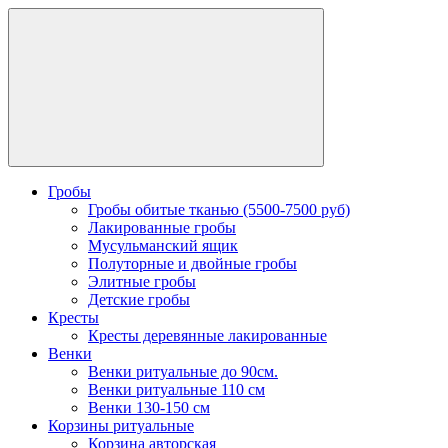
Гробы
Гробы обитые тканью (5500-7500 руб)
Лакированные гробы
Мусульманский ящик
Полуторные и двойные гробы
Элитные гробы
Детские гробы
Кресты
Кресты деревянные лакированные
Венки
Венки ритуальные до 90см.
Венки ритуальные 110 см
Венки 130-150 см
Корзины ритуальные
Корзина авторская